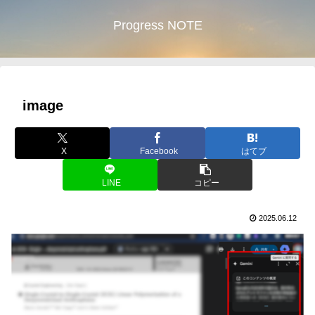
Progress NOTE
image
X
Facebook
はてブ
LINE
コピー
2025.06.12