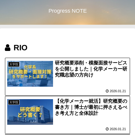
Progress NOTE
RIO
研究概要添削・模擬面接サービス
大学院
を公開しました｜化学メーカー研
究職志望の方向け
2026.01.21
【化学メーカー就活】研究概要の
大学院
書き方｜博士が最初に押さえるべ
き考え方と全体設計
2026.01.21