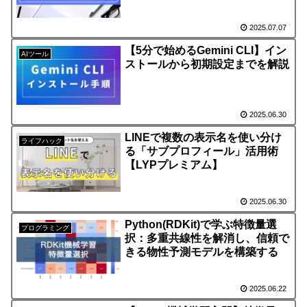
2025.07.07
【5分で始めるGemini CLI】イン
AIツール
ストールから初期設定までを解説
2025.06.30
LINEで複数の表示名を使い分け
ライフハック
る「サブプロフィール」活用術
【LYPプレミアム】
2025.06.30
Python(RDKit)で学ぶ特徴量選
プログラミング
択：多重共線性を解消し、信頼で
きる物性予測モデルを構築する
2025.06.22