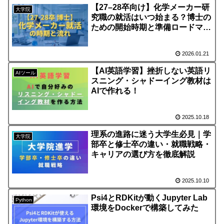
【27–28卒向け】化学メーカー研
大学院
究職の就活はいつ始まる？博士の
ための開始時期と準備ロードマッ
プ
2026.01.21
【AI英語学習】挫折しない英語リ
AIツール
スニング・シャドーイング教材は
AIで作れる！
2025.10.18
理系の進路に迷う大学生必見｜学
大学院
部卒と修士卒の違い・就職戦略・
キャリアの選び方を徹底解説
2025.10.10
Psi4とRDKitが動くJupyter Lab
Python
環境をDockerで構築してみた