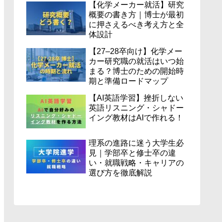
【化学メーカー就活】研究
概要の書き方｜博士が最初
に押さえるべき考え方と全
体設計
【27–28卒向け】化学メー
カー研究職の就活はいつ始
まる？博士のための開始時
期と準備ロードマップ
【AI英語学習】挫折しない
英語リスニング・シャドー
イング教材はAIで作れる！
理系の進路に迷う大学生必
見｜学部卒と修士卒の違
い・就職戦略・キャリアの
選び方を徹底解説