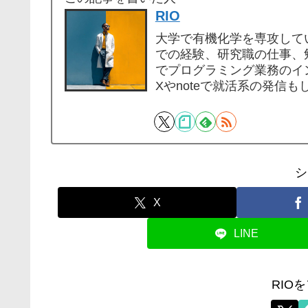
RIO
大学で有機化学を専攻してい
での経験、研究職の仕事、勉
でプログラミング業務のイ
Xやnoteで就活系の発信も
シ
X
LINE
RIO