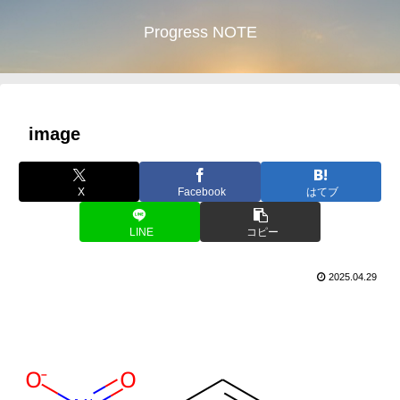
Progress NOTE
image
X
Facebook
はてブ
LINE
コピー
2025.04.29