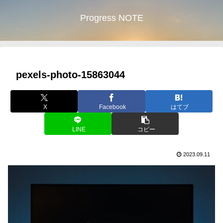
Progress NOTE
pexels-photo-15863044
X
Facebook
はてブ
LINE
コピー
2023.09.11