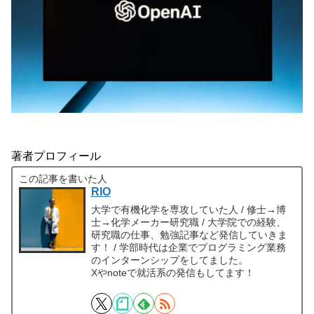
著者プロフィール
この記事を書いた人
RIO
大学で有機化学を専攻していた人 / 修士→博
士→化学メーカー研究職 / 大学院での経験、
研究職の仕事、勉強記事など発信していきま
す！ / 学部時代は企業でプログラミング業務
のインターンシップをしてました。
Xやnoteで就活系の発信もしてます！