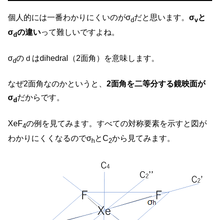
個人的には一番わかりにくいのがσ
だと思います。
σ
と
d
v
σ
の違い
って難しいですよね。
d
σ
のｄはdihedral（2面角）を意味します。
d
なぜ2面角なのかというと、
2
面角を二等分する鏡映面が
σ
だからです。
d
XeF
の例を見てみます。すべての対称要素を示すと図が
4
わかりにくくなるのでσ
とC
から見てみます。
h
2