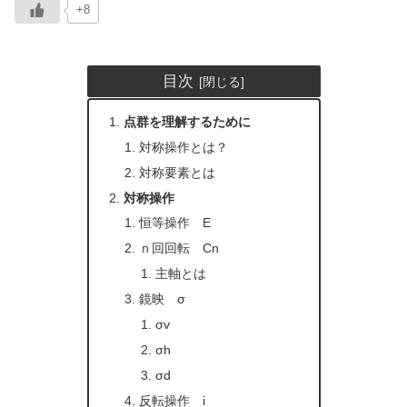
+8
目次
点群を理解するために
対称操作とは？
対称要素とは
対称操作
恒等操作 E
ｎ回回転 Cn
主軸とは
鏡映 σ
σv
σh
σd
反転操作 i