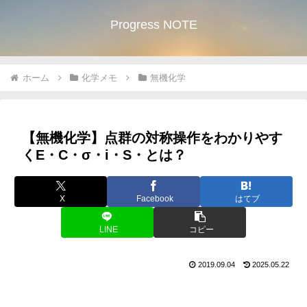
Progress NOTE
ホーム
化学メモ
無機化学
【無機化学】点群の対称操作をわかりやす
くE・C・σ・i・S・とは？
X
Facebook
はてブ
LINE
コピー
2019.09.04
2025.05.22