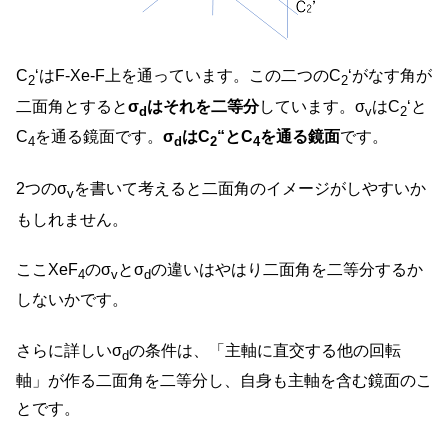
C
‘はF-Xe-F上を通っています。この二つのC
‘がなす角が
2
2
二面角とすると
σ
はそれを二等分
しています。σ
はC
‘と
d
v
2
C
を通る鏡面です。
σ
はC
“とC
を通る鏡面
です。
4
d
2
4
2つのσ
を書いて考えると二面角のイメージがしやすいか
v
もしれません。
ここXeF
のσ
とσ
の違いはやはり二面角を二等分するか
4
v
d
しないかです。
さらに詳しいσ
の条件は、「主軸に直交する他の回転
d
軸」が作る二面角を二等分し、自身も主軸を含む鏡面のこ
とです。