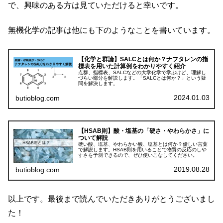
で、興味のある方は見ていただけると幸いです。
無機化学の記事は他にも下のようなことを書いています。
【化学と群論】SALCとは何か？ナフタレンの指
標表を用いた計算例をわかりやすく紹介
点群、指標表、SALCなどの大学化学で学ぶけど、理解し
づらい部分を解説します。「SALCとは何か？」という疑
問を解決します。
2024.01.03
butioblog.com
【HSAB則】酸・塩基の「硬さ・やわらかさ」に
ついて解説
硬い酸、塩基、やわらかい酸、塩基とは何か？優しい言葉
で解説します。HSAB則を用いることで物質の反応のしや
すさを予測できるので、ぜひ使いこなしてください。
2019.08.28
butioblog.com
以上です。最後まで読んでいただきありがとうございまし
た！