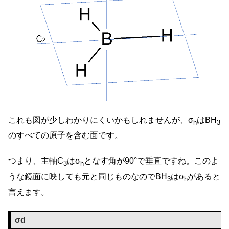
これも図が少しわかりにくいかもしれませんが、σ
はBH
h
3
のすべての原子を含む面です。
つまり、主軸C
はσ
となす角が90°で垂直ですね。このよ
3
h
うな鏡面に映しても元と同じものなのでBH
はσ
があると
3
h
言えます。
σd