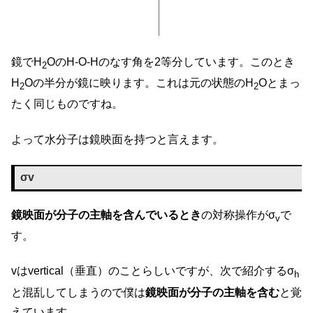
鏡でH
OのH-O-Hのなす角を2等分しています。このとき
2
H
Oの半分が鏡に映ります。これは元の状態のH
Oとまっ
2
2
たく同じものですね。
よって水分子は鏡映面を持つと言えます。
σv
鏡映面が分子の主軸を含んでいるとき
の対称操作がσ
で
v
す。
vはvertical（垂直）のことらしいですが、次で紹介するσ
h
と混乱してしまうので僕は
鏡映面が分子の主軸を含む
と覚
えています。