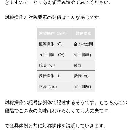
きますので、とりあえず読み進めてみてください。
対称操作と対称要素の関係はこんな感じです。
対称操作（記号）
対称要素
恒等操作
（E
）
全ての空間
ｎ回回転（
Cn
）
n回回転軸
鏡映（
σ）
鏡面
反転操作
（i
）
反転中心
回映（
Sn
）
n回回映軸
対称操作の記号は斜体で記述するそうです。もちろんこの
段階でこの表の意味はわからなくても大丈夫です。
では具体例と共に対称操作を説明していきます。