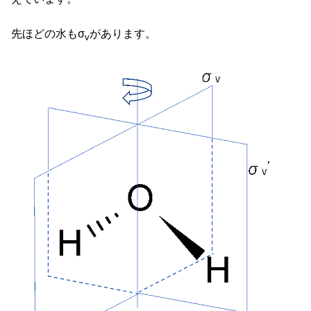
先ほどの水もσ
があります。
v