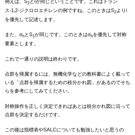
例えば、S
とiが同じということです。これはトラン
2
ス-1,2-ジクロロエチレンの例ですね。このときはS
よりi
2
を優先して記述します。
また、σ
とS
が同じです。このときはσ
を優先して対称
h
1
h
要素とします。
これで一通りの説明は終わりです。
点群を帰属するには、無機化学などの教科書によく載って
いる「点群を帰属するための枝分かれ図」があるのでそち
らを参考にしてみてください。
対称操作を正しく決定できればあとは枝分かれ図に沿って
点群を決定するだけです。
この後は指標表やSALCについても勉強したいと思うの