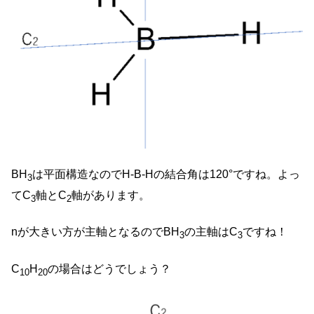
BH
は平面構造なのでH-B-Hの結合角は120°ですね。よっ
3
てC
軸とC
軸があります。
3
2
nが大きい方が主軸となるのでBH
の主軸はC
ですね！
3
3
C
H
の場合はどうでしょう？
10
20