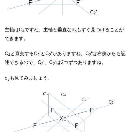
主軸はC
ですね。主軸と垂直なσ
もすぐ見つけることが
4
h
できます。
C
と直交するC
‘とC
“がありますね。C
“は右側からも記
4
2
2
2
述できるので、C
‘、C
“は2つずつありますね。
2
2
σ
も見てみましょう。
v