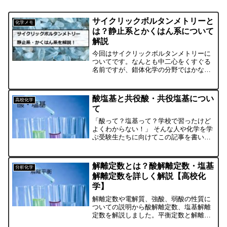
サイクリックボルタンメトリーと
化学メモ
は？静止系とかくはん系について
解説
今回はサイクリックボルタンメトリーに
ついてです。なんとも中二心をくすぐる
名前ですが、錯体化学の分野ではかなり
重要な測定法です。学生実験で触れる人
も多いかもしれないですね～サイクリッ
クボルタンメトリー（CV）とはサイクリ
酸塩基と共役酸・共役塩基につい
高校化学
ックボルタンメトリーを...
て
「酸って？塩基って？学校で習ったけど
よくわからない！」 そんな人や化学を学
ぶ受験生たちに向けてこの記事を書いて
います。 化学初心者の方、酸塩基の定義
をもう一度確認したい方にこの記事で酸
塩基を解説していきます！酸塩基とは？
解離定数とは？酸解離定数・塩基
分析化学
一言で表すと酸・塩基...
解離定数を詳しく解説【高校化
学】
解離定数や電解質、強酸、弱酸の性質に
ついての説明から酸解離定数、塩基解離
定数を解説しました。平衡定数と解離定
数の違いにも触れています。高校レベル