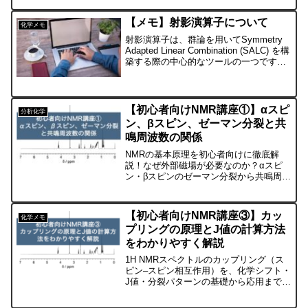
で解説なので、高校生にもおすすめで
す。
【メモ】射影演算子について
化学メモ
射影演算子は、群論を用いてSymmetry
Adapted Linear Combination (SALC) を構
築する際の中心的なツールの一つです。
射影演算子は、ある特定の対称性種に属
する関数を抽出するために使用されま
す。以下に、射影演...
【初心者向けNMR講座①】αスピ
分析化学
ン、βスピン、ゼーマン分裂と共
鳴周波数の関係
NMRの基本原理を初心者向けに徹底解
説！なぜ外部磁場が必要なのか？αスピ
ン・βスピンのゼーマン分裂から共鳴周波
数、NMRの感度の秘密までスッキリ理
解。この記事でNMR入門の第一歩を踏み
出しましょう。
【初心者向けNMR講座③】カッ
化学メモ
プリングの原理とJ値の計算方法
をわかりやすく解説
1H NMRスペクトルのカップリング（ス
ピン–スピン相互作用）を、化学シフト・
J値・分裂パターンの基礎から応用まで実
例付きでやさしく解説。分子構造解析に
必須の J 値計算も図で理解できる入門記