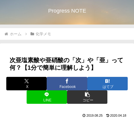
Progress NOTE
ホーム
化学メモ
次亜塩素酸や亜硝酸の「次」や「亜」って
何？【1分で簡単に理解しよう】
X
Facebook
はてブ
LINE
コピー
2019.08.25
2020.04.18