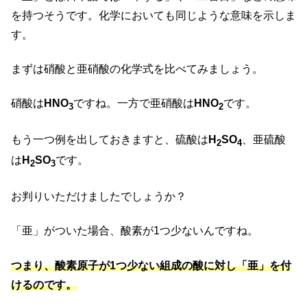
を持つそうです。化学においても同じような意味を示しま
す。
まずは硝酸と亜硝酸の化学式を比べてみましょう。
硝酸は
HNO
ですね。一方で亜硝酸は
HNO
です。
3
2
もう一つ例を出しておきますと、硫酸は
H
SO
、亜硫酸
2
4
は
H
SO
です。
2
3
お判りいただけましたでしょうか？
「亜」がついた場合、酸素が1つ少ないんですね。
つまり、酸素原子が1つ少ない組成の酸に対し「亜」を付
けるのです。